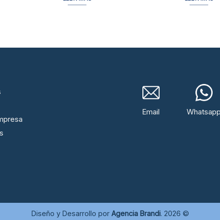
s
Email
Whatsap
mpresa
s
Diseño y Desarrollo por
Agencia Brandi
. 2026 ©