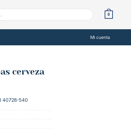
0
Mi cuenta
as cerveza
l 40728-540