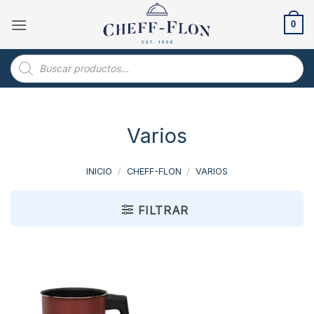
Saltar
al
0
contenido
Búsqueda
de
productos
Varios
INICIO
/
CHEFF-FLON
/
VARIOS
FILTRAR