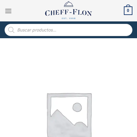
Saltar
al
0
contenido
Búsqueda
de
productos