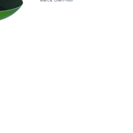
Marca:
Cheff-flon