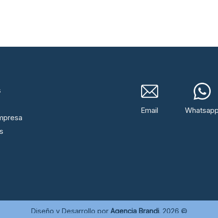
s
Email
Whatsap
mpresa
s
Diseño y Desarrollo por
Agencia Brandi
. 2026 ©