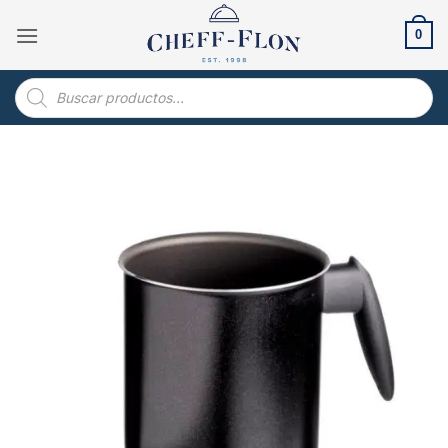
Saltar
al
0
contenido
Búsqueda
de
productos