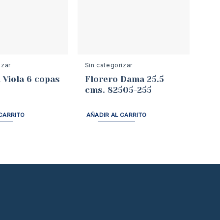
izar
Sin categorizar
Viola 6 copas
Florero Dama 25.5
cms. 82505-255
CARRITO
AÑADIR AL CARRITO