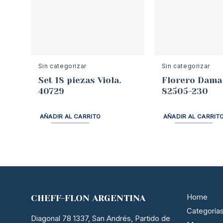
Sin categorizar
Sin categorizar
Set 18 piezas Viola.
Florero Dama
40729
82505-230
AÑADIR AL CARRITO
AÑADIR AL CARRIT
Home
CHEFF-FLON ARGENTINA
Categoría
Diagonal 78 1337, San Andrés, Partido de