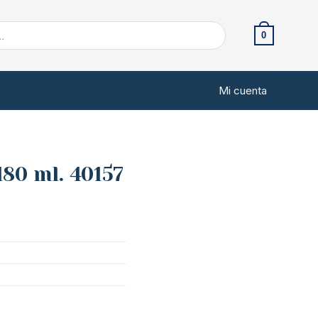
0
Mi cuenta
180 ml. 40157